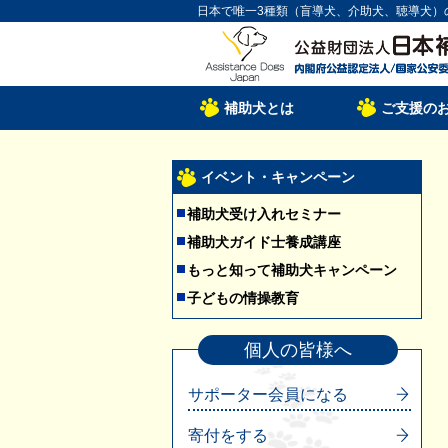
日本で唯一3種類（盲導犬、介助犬、聴導犬）
補助犬とは
ご支援の
イベント・キャンペーン
補助犬受け入れセミナー
補助犬ガイド士養成講座
もっと知って補助犬キャンペーン
子どもの情操教育
個人の皆様へ
サポーター会員になる
寄付をする