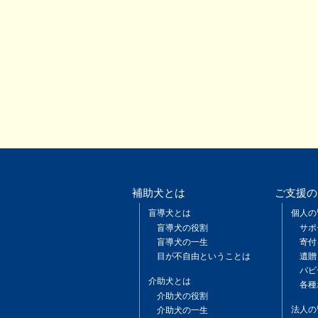
補助犬とは
ご支援の
盲導犬とは
個人の
盲導犬の役割
サポ
盲導犬の一生
寄付
目が不自由ということは
遺贈
パピ
介助犬とは
各種
介助犬の役割
法人の
介助犬の一生