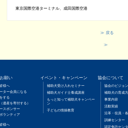
東京国際空港ターミナル、成田国際空港
戻る
お願い
イベント・キャンペーン
協会について
皆様へ
補助犬受け入れセミナー
協会のビジョ
ーター会員になる
補助犬ガイド士養成講座
補助犬の育成
をする
もっと知って補助犬キャンペー
事業内容
（遺産を寄付する）
ン
活動実績
ースポンサー
子どもの情操教育
沿革・役員・
ボランティア
訓練センター
皆様へ
認定免許セン